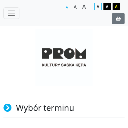
A
A
A
A
A
A
Wybór terminu