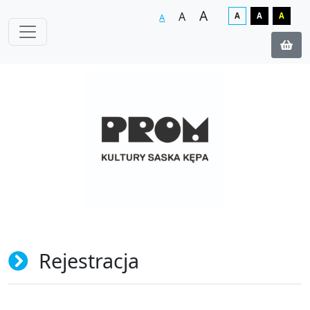
A
A
A
A
A
A
Rejestracja