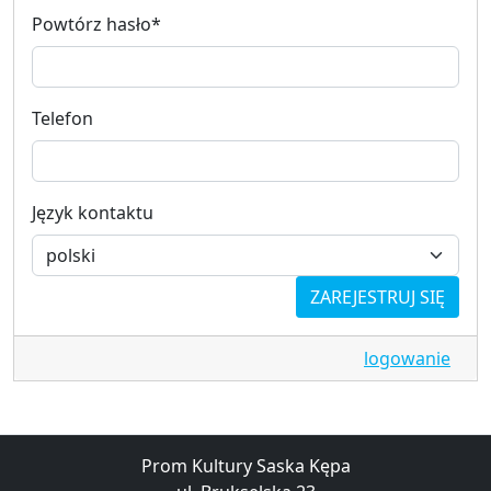
Powtórz hasło
*
Telefon
Język kontaktu
ZAREJESTRUJ SIĘ
logowanie
Prom Kultury Saska Kępa