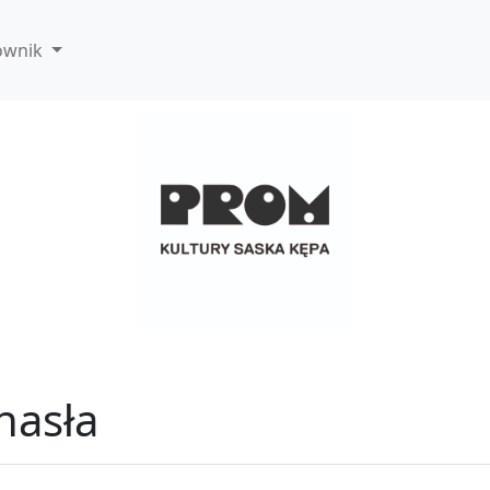
ownik
hasła